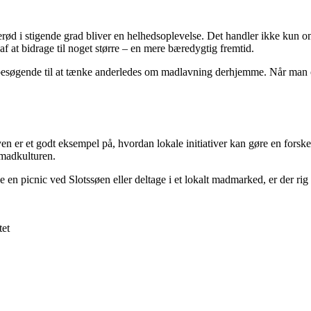
lerød i stigende grad bliver en helhedsoplevelse. Det handler ikke kun
f at bidrage til noget større – en mere bæredygtig fremtid.
 besøgende til at tænke anderledes om madlavning derhjemme. Når man o
en er et godt eksempel på, hvordan lokale initiativer kan gøre en forsk
 madkulturen.
 en picnic ved Slotssøen eller deltage i et lokalt madmarked, er der r
tet