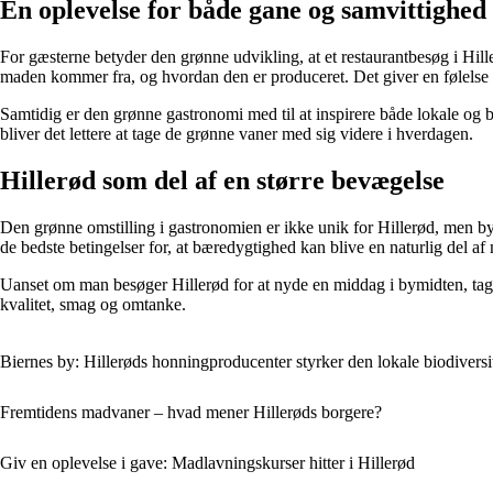
En oplevelse for både gane og samvittighed
For gæsterne betyder den grønne udvikling, at et restaurantbesøg i Hil
maden kommer fra, og hvordan den er produceret. Det giver en følelse a
Samtidig er den grønne gastronomi med til at inspirere både lokale og
bliver det lettere at tage de grønne vaner med sig videre i hverdagen.
Hillerød som del af en større bevægelse
Den grønne omstilling i gastronomien er ikke unik for Hillerød, men by
de bedste betingelser for, at bæredygtighed kan blive en naturlig del af
Uanset om man besøger Hillerød for at nyde en middag i bymidten, tage
kvalitet, smag og omtanke.
Biernes by: Hillerøds honningproducenter styrker den lokale biodiversi
Fremtidens madvaner – hvad mener Hillerøds borgere?
Giv en oplevelse i gave: Madlavningskurser hitter i Hillerød