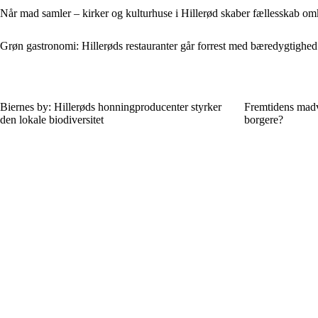
Når mad samler – kirker og kulturhuse i Hillerød skaber fællesskab om
Grøn gastronomi: Hillerøds restauranter går forrest med bæredygtighed
Biernes by: Hillerøds honningproducenter styrker
Fremtidens madv
den lokale biodiversitet
borgere?