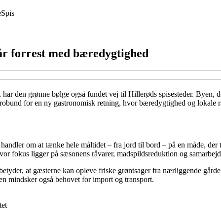
e
Spis
år forrest med bæredygtighed
 har den grønne bølge også fundet vej til Hillerøds spisesteder. Byen, de
robund for en ny gastronomisk retning, hvor bæredygtighed og lokale rå
handler om at tænke hele måltidet – fra jord til bord – på en måde, der
r, hvor fokus ligger på sæsonens råvarer, madspildsreduktion og samarbej
 betyder, at gæsterne kan opleve friske grøntsager fra nærliggende går
men mindsker også behovet for import og transport.
tet