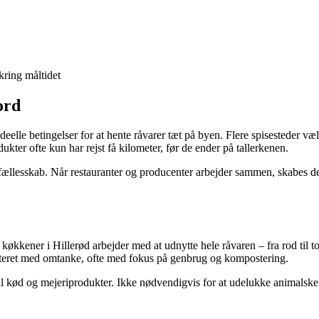
kring måltidet
ord
deelle betingelser for at hente råvarer tæt på byen. Flere spisesteder væ
ukter ofte kun har rejst få kilometer, før de ender på tallerkenen.
fællesskab. Når restauranter og producenter arbejder sammen, skabes d
kener i Hillerød arbejder med at udnytte hele råvaren – fra rod til top
åndteret med omtanke, ofte med fokus på genbrug og kompostering.
til kød og mejeriprodukter. Ikke nødvendigvis for at udelukke animalske