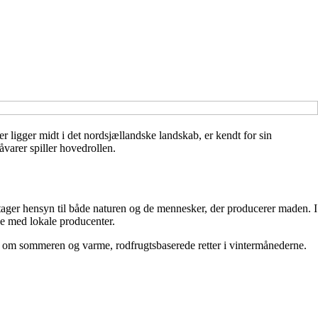
r ligger midt i det nordsjællandske landskab, er kendt for sin
varer spiller hovedrollen.
 tager hensyn til både naturen og de mennesker, der producerer maden. I
de med lokale producenter.
de om sommeren og varme, rodfrugtsbaserede retter i vintermånederne.