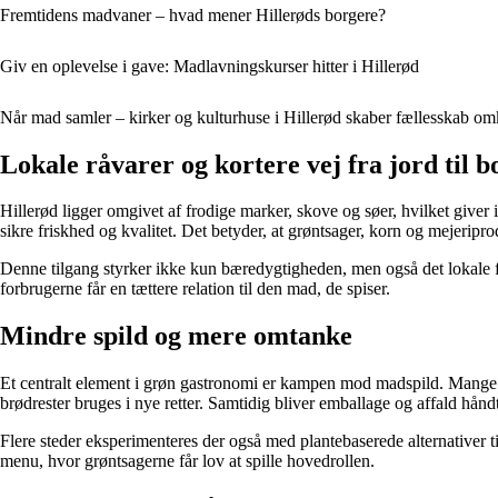
Fremtidens madvaner – hvad mener Hillerøds borgere?
Giv en oplevelse i gave: Madlavningskurser hitter i Hillerød
Når mad samler – kirker og kulturhuse i Hillerød skaber fællesskab om
Lokale råvarer og kortere vej fra jord til b
Hillerød ligger omgivet af frodige marker, skove og søer, hvilket giver i
sikre friskhed og kvalitet. Det betyder, at grøntsager, korn og mejeriprod
Denne tilgang styrker ikke kun bæredygtigheden, men også det lokale 
forbrugerne får en tættere relation til den mad, de spiser.
Mindre spild og mere omtanke
Et centralt element i grøn gastronomi er kampen mod madspild. Mange køk
brødrester bruges i nye retter. Samtidig bliver emballage og affald h
Flere steder eksperimenteres der også med plantebaserede alternativer 
menu, hvor grøntsagerne får lov at spille hovedrollen.