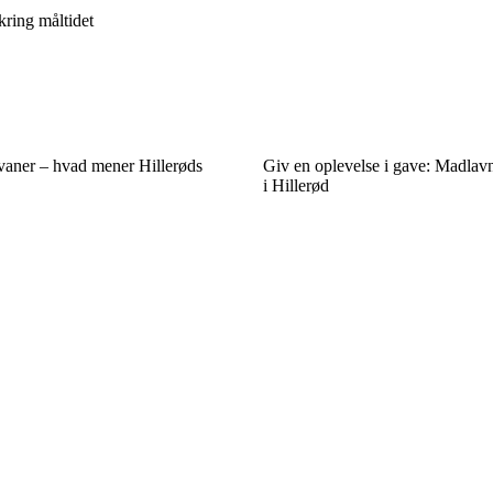
kring måltidet
aner – hvad mener Hillerøds
Giv en oplevelse i gave: Madlavn
i Hillerød