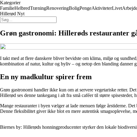
Kategorier
Familie
Helbred
Træning
Renovering
Bolig
Penge
Aktiviteter
Livet
Arbejd
Hillerød Nyt
Grøn gastronomi: Hillerøds restauranter g
I takt med at flere danskere bliver bevidste om klima, miljø og sundhed,
kombination af natur, kultur og byliv – og netop den blanding danner g
En ny madkultur spirer frem
Grøn gastronomi handler ikke kun om at servere vegetariske retter. Det 
Hillerød ses denne tankegang i alt fra små caféer til større spisestede
Mange restauranter i byen vælger at lade menuen følge årstiderne. Det
Denne fleksibilitet giver ikke blot en mere autentisk smagsoplevelse, 
Biernes by: Hillerøds honningproducenter styrker den lokale biodiversi