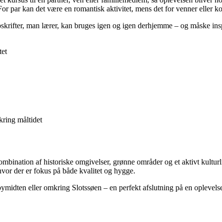
r par kan det være en romantisk aktivitet, mens det for venner eller 
skrifter, man lærer, kan bruges igen og igen derhjemme – og måske inspir
tet
kring måltidet
ination af historiske omgivelser, grønne områder og et aktivt kulturli
hvor der er fokus på både kvalitet og hygge.
midten eller omkring Slotssøen – en perfekt afslutning på en oplevelse