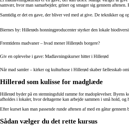
samvær, hvor man samarbejder, griner og smager sig gennem aftenen. Fo
Samtidig er det en gave, der bliver ved med at give. De teknikker og op
Biernes by: Hillerøds honningproducenter styrker den lokale biodiversi
Fremtidens madvaner – hvad mener Hillerøds borgere?
Giv en oplevelse i gave: Madlavningskurser hitter i Hillerød
Når mad samler – kirker og kulturhuse i Hillerød skaber fællesskab om
Hillerød som kulisse for madglæde
Hillerød byder på en stemningsfuld ramme for madoplevelser. Byens komb
afholdes i lokaler, hvor deltagerne kan arbejde sammen i små hold, og 
Efter kurset kan man passende runde aftenen af med en gåtur gennem by
Sådan vælger du det rette kursus