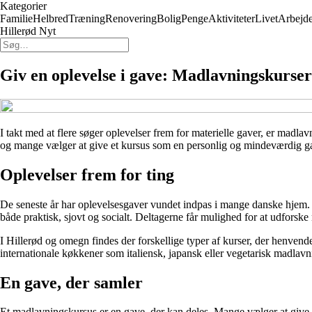
Kategorier
Familie
Helbred
Træning
Renovering
Bolig
Penge
Aktiviteter
Livet
Arbejd
Hillerød Nyt
Giv en oplevelse i gave: Madlavningskurser 
I takt med at flere søger oplevelser frem for materielle gaver, er ma
og mange vælger at give et kursus som en personlig og mindeværdig gav
Oplevelser frem for ting
De seneste år har oplevelsesgaver vundet indpas i mange danske hjem. I 
både praktisk, sjovt og socialt. Deltagerne får mulighed for at udforske
I Hillerød og omegn findes der forskellige typer af kurser, der henven
internationale køkkener som italiensk, japansk eller vegetarisk madlavn
En gave, der samler
Et madlavningskursus er en gave, der kan deles. Mange vælger at give e