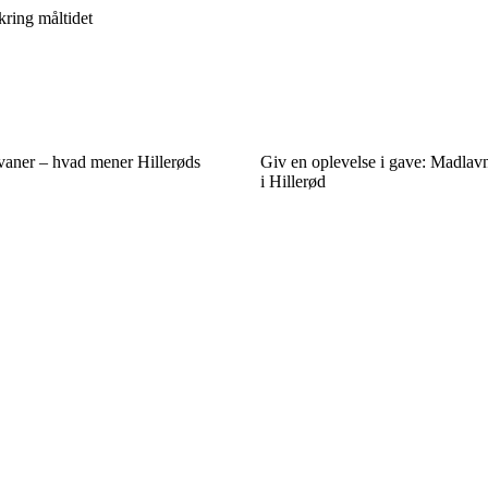
kring måltidet
aner – hvad mener Hillerøds
Giv en oplevelse i gave: Madlavn
i Hillerød