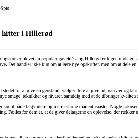
e
Spis
hitter i Hillerød
dlavningskurser blevet en populær gaveidé – og Hillerød er ingen undta
e. Det handler ikke kun om at lære nye opskrifter, men om at dele en 
stedet for at give en genstand, vælger flere at give tid, nærvær og lær
 nye smage, teknikker og råvarer, samtidig med at de tilbringer kvalitet
der sig til både begyndere og mere erfarne madentusiaster. Nogle fokus
ing. Fælles for dem er, at de giver deltagerne en oplevelse, der rækker 
t kursus til en partner, ven eller familiemedlem, så oplevelsen bliver