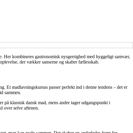
gelse. Her kombineres gastronomisk nysgerrighed med hyggeligt samvær,
oplevelse, der vækker sanserne og skaber fællesskab.
ing. Et madlavningskursus passer perfekt ind i denne tendens – det er
stid sammen.
erer på klassisk dansk mad, mens andre tager udgangspunkt i
ud over selve aftenen.
 noget, man kan nyde sammen. Det skaber en anderledes form for