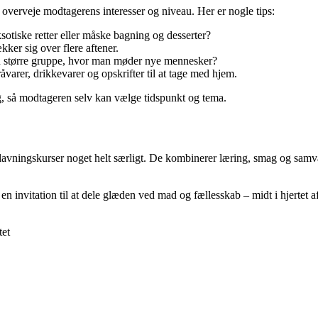
overveje modtagerens interesser og niveau. Her er nogle tips:
otiske retter eller måske bagning og desserter?
kker sig over flere aftener.
 en større gruppe, hvor man møder nye mennesker?
varer, drikkevarer og opskrifter til at tage med hjem.
g, så modtageren selv kan vælge tidspunkt og tema.
lavningskurser noget helt særligt. De kombinerer læring, smag og samvær
n invitation til at dele glæden ved mad og fællesskab – midt i hjertet a
tet