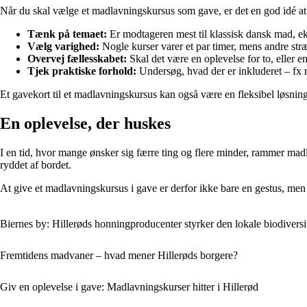
Når du skal vælge et madlavningskursus som gave, er det en god idé at 
Tænk på temaet:
Er modtageren mest til klassisk dansk mad, eks
Vælg varighed:
Nogle kurser varer et par timer, mens andre stræ
Overvej fællesskabet:
Skal det være en oplevelse for to, eller
Tjek praktiske forhold:
Undersøg, hvad der er inkluderet – fx rå
Et gavekort til et madlavningskursus kan også være en fleksibel løsnin
En oplevelse, der huskes
I en tid, hvor mange ønsker sig færre ting og flere minder, rammer mad
ryddet af bordet.
At give et madlavningskursus i gave er derfor ikke bare en gestus, men e
Biernes by: Hillerøds honningproducenter styrker den lokale biodiversi
Fremtidens madvaner – hvad mener Hillerøds borgere?
Giv en oplevelse i gave: Madlavningskurser hitter i Hillerød