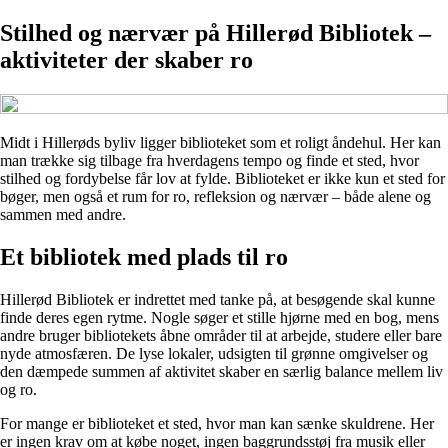
Stilhed og nærvær på Hillerød Bibliotek –
aktiviteter der skaber ro
Midt i Hillerøds byliv ligger biblioteket som et roligt åndehul. Her kan
man trække sig tilbage fra hverdagens tempo og finde et sted, hvor
stilhed og fordybelse får lov at fylde. Biblioteket er ikke kun et sted for
bøger, men også et rum for ro, refleksion og nærvær – både alene og
sammen med andre.
Et bibliotek med plads til ro
Hillerød Bibliotek er indrettet med tanke på, at besøgende skal kunne
finde deres egen rytme. Nogle søger et stille hjørne med en bog, mens
andre bruger bibliotekets åbne områder til at arbejde, studere eller bare
nyde atmosfæren. De lyse lokaler, udsigten til grønne omgivelser og
den dæmpede summen af aktivitet skaber en særlig balance mellem liv
og ro.
For mange er biblioteket et sted, hvor man kan sænke skuldrene. Her
er ingen krav om at købe noget, ingen baggrundsstøj fra musik eller