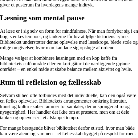
giver et pusterum fra hverdagens mange indtryk.
Læsning som mental pause
At læse er i sig selv en form for mindfulness. Når man fordyber sig i en
bog, sænkes tempoet, og tankerne får lov at følge historiens rytme.
Biblioteket understøtter denne oplevelse med læsekroge, bløde stole og
rolige omgivelser, hvor man kan lade sig opsluge af ordene.
Mange vælger at kombinere læsningen med en kop kaffe fra
bibliotekets caféområde eller en kort gåtur i de nærliggende grønne
områder – en enkel måde at skabe balance mellem aktivitet og hvile.
Rum til refleksion og fællesskab
Selvom stilhed ofte forbindes med det individuelle, kan den også være
en fælles oplevelse. Bibliotekets arrangementer omkring litteratur,
kunst og kultur skaber rammer for samtaler, der udspringer af ro og
nysgerrighed. Her handler det ikke om at præstere, men om at dele
tanker og oplevelser i et afslappet tempo.
For mange besøgende bliver biblioteket derfor et sted, hvor man både
kan være alene og sammen – et fællesskab bygget på respekt for roen.