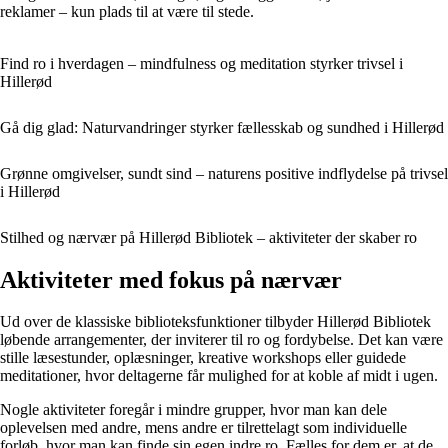
reklamer – kun plads til at være til stede.
Find ro i hverdagen – mindfulness og meditation styrker trivsel i
Hillerød
Gå dig glad: Naturvandringer styrker fællesskab og sundhed i Hillerød
Grønne omgivelser, sundt sind – naturens positive indflydelse på trivsel
i Hillerød
Stilhed og nærvær på Hillerød Bibliotek – aktiviteter der skaber ro
Aktiviteter med fokus på nærvær
Ud over de klassiske biblioteksfunktioner tilbyder Hillerød Bibliotek
løbende arrangementer, der inviterer til ro og fordybelse. Det kan være
stille læsestunder, oplæsninger, kreative workshops eller guidede
meditationer, hvor deltagerne får mulighed for at koble af midt i ugen.
Nogle aktiviteter foregår i mindre grupper, hvor man kan dele
oplevelsen med andre, mens andre er tilrettelagt som individuelle
forløb, hvor man kan finde sin egen indre ro. Fælles for dem er, at de