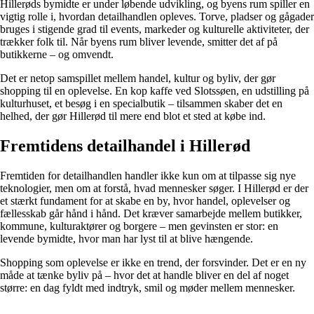
Hillerøds bymidte er under løbende udvikling, og byens rum spiller en
vigtig rolle i, hvordan detailhandlen opleves. Torve, pladser og gågader
bruges i stigende grad til events, markeder og kulturelle aktiviteter, der
trækker folk til. Når byens rum bliver levende, smitter det af på
butikkerne – og omvendt.
Det er netop samspillet mellem handel, kultur og byliv, der gør
shopping til en oplevelse. En kop kaffe ved Slotssøen, en udstilling på
kulturhuset, et besøg i en specialbutik – tilsammen skaber det en
helhed, der gør Hillerød til mere end blot et sted at købe ind.
Fremtidens detailhandel i Hillerød
Fremtiden for detailhandlen handler ikke kun om at tilpasse sig nye
teknologier, men om at forstå, hvad mennesker søger. I Hillerød er der
et stærkt fundament for at skabe en by, hvor handel, oplevelser og
fællesskab går hånd i hånd. Det kræver samarbejde mellem butikker,
kommune, kulturaktører og borgere – men gevinsten er stor: en
levende bymidte, hvor man har lyst til at blive hængende.
Shopping som oplevelse er ikke en trend, der forsvinder. Det er en ny
måde at tænke byliv på – hvor det at handle bliver en del af noget
større: en dag fyldt med indtryk, smil og møder mellem mennesker.