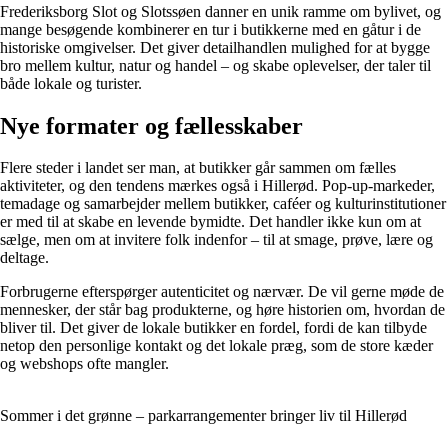
Frederiksborg Slot og Slotssøen danner en unik ramme om bylivet, og
mange besøgende kombinerer en tur i butikkerne med en gåtur i de
historiske omgivelser. Det giver detailhandlen mulighed for at bygge
bro mellem kultur, natur og handel – og skabe oplevelser, der taler til
både lokale og turister.
Nye formater og fællesskaber
Flere steder i landet ser man, at butikker går sammen om fælles
aktiviteter, og den tendens mærkes også i Hillerød. Pop-up-markeder,
temadage og samarbejder mellem butikker, caféer og kulturinstitutioner
er med til at skabe en levende bymidte. Det handler ikke kun om at
sælge, men om at invitere folk indenfor – til at smage, prøve, lære og
deltage.
Forbrugerne efterspørger autenticitet og nærvær. De vil gerne møde de
mennesker, der står bag produkterne, og høre historien om, hvordan de
bliver til. Det giver de lokale butikker en fordel, fordi de kan tilbyde
netop den personlige kontakt og det lokale præg, som de store kæder
og webshops ofte mangler.
Sommer i det grønne – parkarrangementer bringer liv til Hillerød