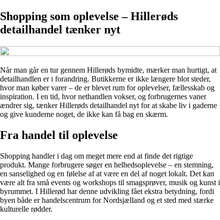
Shopping som oplevelse – Hillerøds
detailhandel tænker nyt
Når man går en tur gennem Hillerøds bymidte, mærker man hurtigt, at
detailhandlen er i forandring. Butikkerne er ikke længere blot steder,
hvor man køber varer – de er blevet rum for oplevelser, fællesskab og
inspiration. I en tid, hvor nethandlen vokser, og forbrugernes vaner
ændrer sig, tænker Hillerøds detailhandel nyt for at skabe liv i gaderne
og give kunderne noget, de ikke kan få bag en skærm.
Fra handel til oplevelse
Shopping handler i dag om meget mere end at finde det rigtige
produkt. Mange forbrugere søger en helhedsoplevelse – en stemning,
en sanselighed og en følelse af at være en del af noget lokalt. Det kan
være alt fra små events og workshops til smagsprøver, musik og kunst i
byrummet. I Hillerød har denne udvikling fået ekstra betydning, fordi
byen både er handelscentrum for Nordsjælland og et sted med stærke
kulturelle rødder.