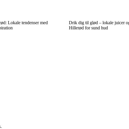
rød: Lokale tendenser med
Drik dig til glød – lokale juicer 
piration
Hillerød for sund hud
.