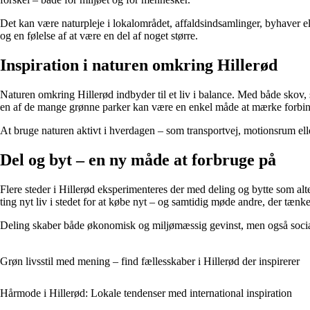
Det kan være naturpleje i lokalområdet, affaldsindsamlinger, byhaver ell
og en følelse af at være en del af noget større.
Inspiration i naturen omkring Hillerød
Naturen omkring Hillerød indbyder til et liv i balance. Med både skov, sø
en af de mange grønne parker kan være en enkel måde at mærke forbind
At bruge naturen aktivt i hverdagen – som transportvej, motionsrum eller
Del og byt – en ny måde at forbruge på
Flere steder i Hillerød eksperimenteres der med deling og bytte som alte
ting nyt liv i stedet for at købe nyt – og samtidig møde andre, der tænk
Deling skaber både økonomisk og miljømæssig gevinst, men også social v
Grøn livsstil med mening – find fællesskaber i Hillerød der inspirerer
Hårmode i Hillerød: Lokale tendenser med international inspiration