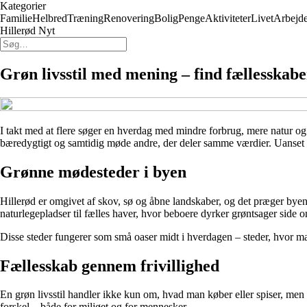
Kategorier
Familie
Helbred
Træning
Renovering
Bolig
Penge
Aktiviteter
Livet
Arbejd
Hillerød Nyt
Grøn livsstil med mening – find fællesskabe
I takt med at flere søger en hverdag med mindre forbrug, mere natur og 
bæredygtigt og samtidig møde andre, der deler samme værdier. Uanset om
Grønne mødesteder i byen
Hillerød er omgivet af skov, sø og åbne landskaber, og det præger byen
naturlegepladser til fælles haver, hvor beboere dyrker grøntsager side
Disse steder fungerer som små oaser midt i hverdagen – steder, hvor ma
Fællesskab gennem frivillighed
En grøn livsstil handler ikke kun om, hvad man køber eller spiser, men o
forskel – både for miljøet og for mennesker.