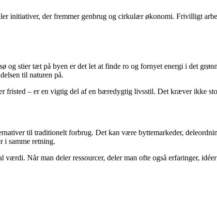
er initiativer, der fremmer genbrug og cirkulær økonomi. Frivilligt arbe
 og stier tæt på byen er det let at finde ro og fornyet energi i det grøn
elsen til naturen på.
 fristed – er en vigtig del af en bæredygtig livsstil. Det kræver ikke s
rnativer til traditionelt forbrug. Det kan være byttemarkeder, deleordni
er i samme retning.
ærdi. Når man deler ressourcer, deler man ofte også erfaringer, idéer 