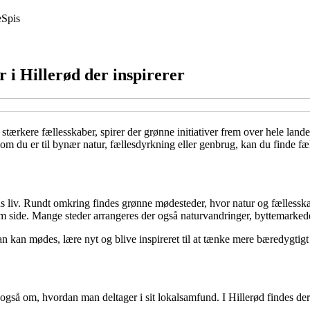
e
Spis
r i Hillerød der inspirerer
stærkere fællesskaber, spirer der grønne initiativer frem over hele land
 du er til bynær natur, fællesdyrkning eller genbrug, kan du finde fæll
s liv. Rundt omkring findes grønne mødesteder, hvor natur og fællesskab
 om side. Mange steder arrangeres der også naturvandringer, byttemarked
n kan mødes, lære nyt og blive inspireret til at tænke mere bæredygtigt
gså om, hvordan man deltager i sit lokalsamfund. I Hillerød findes der m